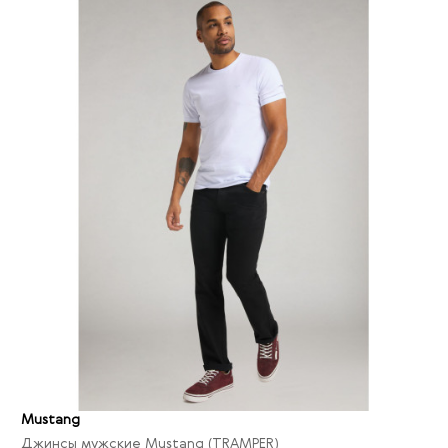
46/36
1
48/32
3
48/34
11
50/32
3
50/34
5
29
5
30
14
31
21
32
28
33
24
34
20
36
21
38
22
40
18
Mustang
42
3
Джинсы мужские Mustang (TRAMPER)