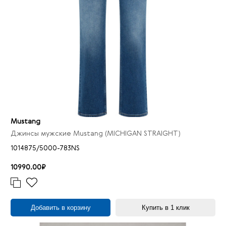
40/32
18
40/34
31
40/36
9
40/38
8
40/40
2
42/30
3
42/32
20
42/34
27
Mustang
42/36
5
Джинсы мужские Mustang (MICHIGAN STRAIGHT)
42/38
3
1014875/5000-783NS
44/32
7
10990.00₽
44/34
14
44/36
3
46/32
5
Добавить в корзину
Купить в 1 клик
46/34
12