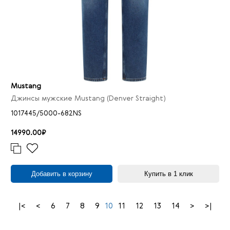
Mustang
Джинсы мужские Mustang (Denver Straight)
1017445/5000-682NS
14990.00₽
Добавить в корзину
Купить в 1 клик
|<
<
6
7
8
9
10
11
12
13
14
>
>|