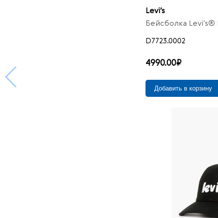
40/30
6
Levi’s
40/32
22
Бейсболка Levi's® 
40/34
32
D7723.0002
40/36
9
40/38
8
4990.00₽
40/40
2
Добавить в корзину
42/30
3
42/32
23
42/34
29
42/36
5
42/38
3
44/32
8
44/34
15
44/36
3
46/32
5