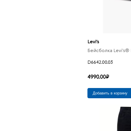
46/34
13
46/36
1
48/32
3
48/34
11
50/32
3
Levi’s
50/34
5
Бейсболка Levi's®
29
5
D6642.00.03
30
14
31
21
4990.00₽
32
28
33
24
Добавить в корзину
34
20
36
21
38
22
40
18