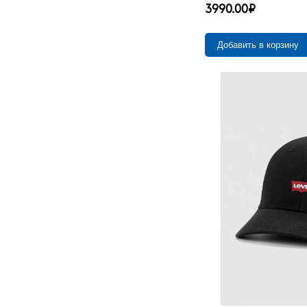
35/34
5
3990.00₽
35/36
2
35/38
2
Добавить в корзину
36/30
15
36/32
38
36/34
30
36/36
14
36/38
4
36/40
2
38/30
13
38/32
34
38/34
37
38/36
13
38/38
4
38/40
2