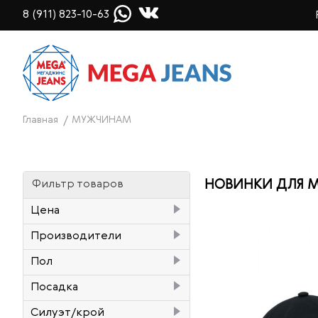
8 (911) 823-10-63
Главная
МУЖЧИНАМ
НОВИНКИ ДЛЯ 
Фильтр товаров
Цена
Производители
₽
–
₽
Lee Cooper
7
Пол
Pepe Jeans
10
Женский
6
Посадка
Pioneer
4
Мужской
272
высокая (High rise)
31
Силуэт/крой