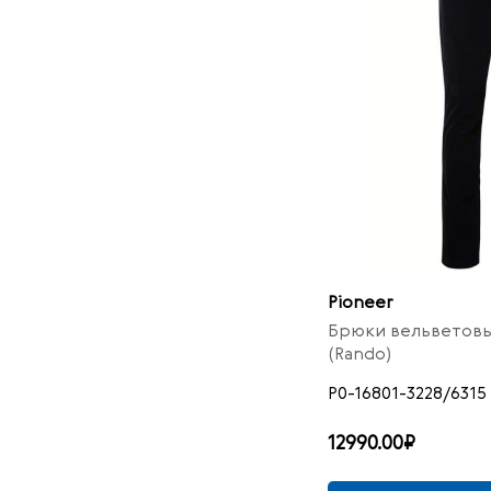
42
3
Pioneer
Брюки вельветовы
(Rando)
P0-16801-3228/6315
12990.00₽