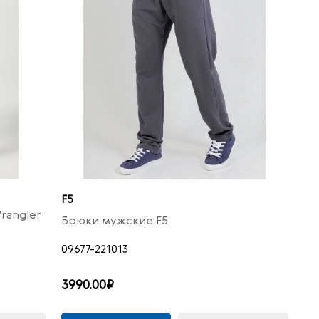
F5
rangler
Брюки мужские F5
09677-221013
3990.00₽