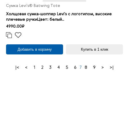
Сумка Levi's® Batwing Tote
Холщовая сумка-шоппер Levi's с логотипом, высокие
плечевые ручкиЦвет: белый..
4990.00₽
Добавить в корзину
Купить в 1 клик
|<
<
1
2
3
4
5
6
7
8
9
>
>|