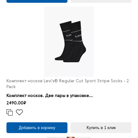
33/32
29
33/34
10
33/36
2
34/30
2
34/32
20
34/34
10
34/36
1
36/30
2
36/32
13
Комплект носков Levi's® Regular Cut Sport Stripe Socks - 2
36/34
6
Pack
Комплект носков. Две пары в упаковке...
36/36
2
2490.00₽
38/32
3
38/34
3
40/32
1
Добавить в корзину
Купить в 1 клик
40/34
5