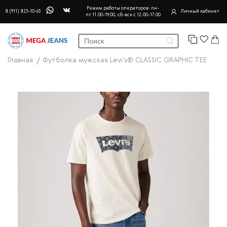
Режим работы операторов: пн-
8 (911) 823-10-63
Личный кабинет
пт 11.00-19.00, сб-вск с 12.00-17.00
Главная
Футболка мужская Levi's® CLASSIC GRAPHIC TEE