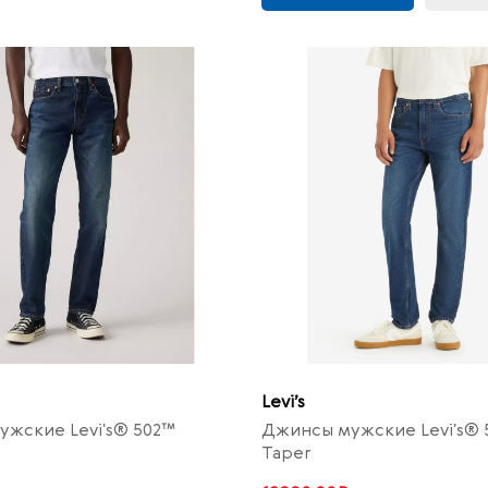
Levi’s
жские Levi's® 502™
Джинсы мужские Levi's® 5
Taper