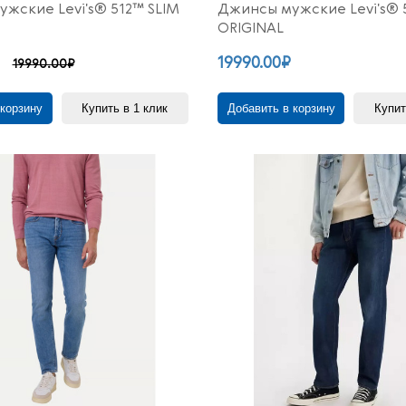
жские Levi's® 512™ SLIM
Джинсы мужские Levi's® 
ORIGINAL
19990.00₽
19990.00₽
 корзину
Купить в 1 клик
Добавить в корзину
Купит