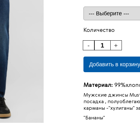
Количество
-
+
Добавить в корзин
Материал:
99%хлопо
Мужские джинсы
Mus
посадка , полуоблега
карманы -"хулиганы" з
"Бананы"