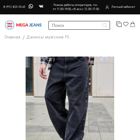
Режим работы операторов: пн-
8 (911) 823-10-63
Личный кабинет
пт 11.00-19.00, сб-вск с 12.00-17.00
Главная
Джинсы мужские F5