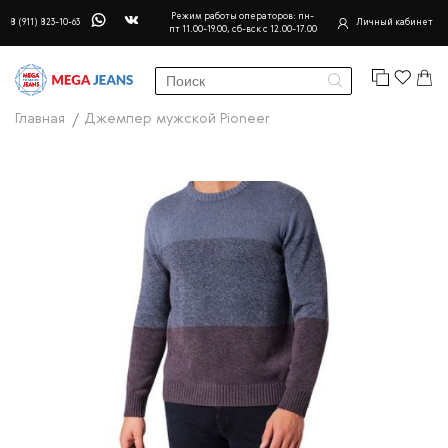
Режим работы операторов: пн-
8 (911) 823-10-63
Личный кабинет
пт 11.00-19.00, сб-вск с 12.00-17.00
Главная
Джемпер мужской Pioneer