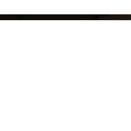
8 (911) 823-10-63
reklama.mj@gmail.com
ТРК Охта-Молл адрес:
Санкт-Петербург, Брантовская дорога д.3, 1 этаж