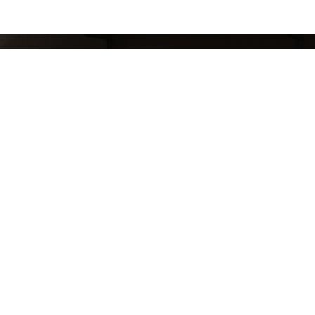
СЛЕДИ ЗА НАШИМИ НОВИНКАМИ!
Подпишись на рассылку и будь в курсе всех а
Блог
Доставка и оплата
Розничные магазины
Бонусная система
Правила возврата товара