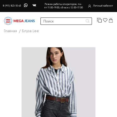
Режим работы операторов: пн-
8 (911) 823-10-63
Личный кабинет
пт 11.00-19.00, сб-вск с 12.00-17.00
Главная
Блуза Lee