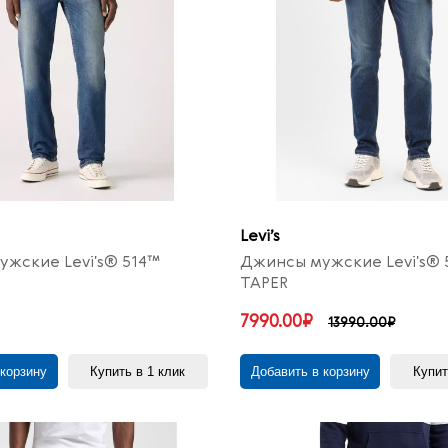
Levi’s
жские Levi's® 514™
Джинсы мужские Levi's® 
TAPER
7990.00₽
13990.00₽
 корзину
Купить в 1 клик
Добавить в корзину
Купит