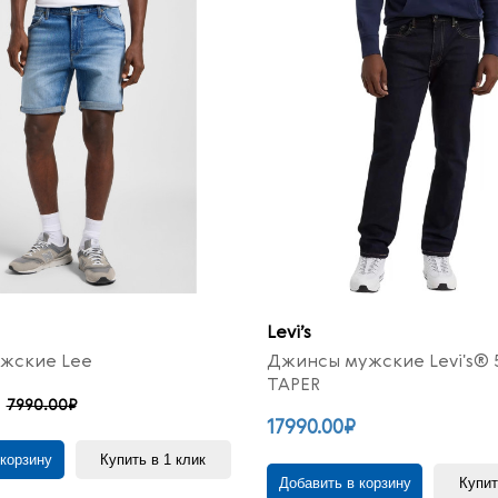
Levi’s
жские Lee
Джинсы мужские Levi's® 
TAPER
7990.00₽
17990.00₽
 корзину
Купить в 1 клик
Добавить в корзину
Купит