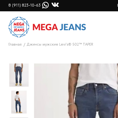
8 (911) 823-10-63
Главная
Джинсы мужские Levi's® 502™ TAPER