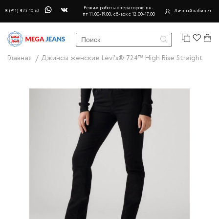
Режим работы операторов: пн-
8 (911) 823-10-63
Личный кабинет
пт 11.00-19.00, сб-вск с 12.00-17.00
Главная
Джинсы женские Levi's® 724™ High Rise Straight