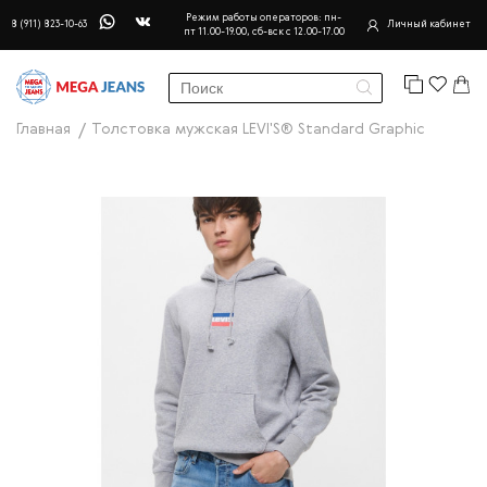
Режим работы операторов: пн-
8 (911) 823-10-63
Личный кабинет
пт 11.00-19.00, сб-вск с 12.00-17.00
Главная
Толстовка мужская LEVI'S® Standard Graphic