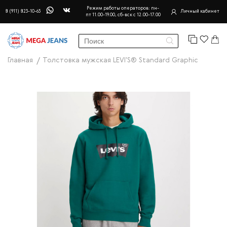
Режим работы операторов: пн-
8 (911) 823-10-63
Личный кабинет
пт 11.00-19.00, сб-вск с 12.00-17.00
Главная
Толстовка мужская LEVI'S® Standard Graphic