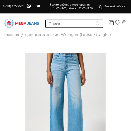
Режим работы операторов: пн-
8 (911) 823-10-63
Личный кабинет
пт 11.00-19.00, сб-вск с 12.00-17.00
Главная
Джинсы женские Wrangler (Loose Straight)