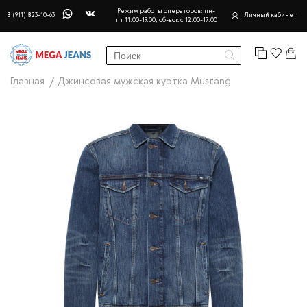
Режим работы операторов: пн-
8 (911) 823-10-63
Личный кабинет
пт 11.00-19.00, сб-вск с 12.00-17.00
Главная
Джинсовая мужская куртка Mustang