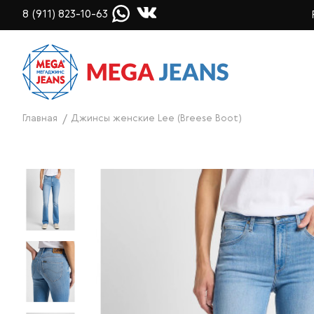
8 (911) 823-10-63
Главная
Джинсы женские Lee (Breese Boot)