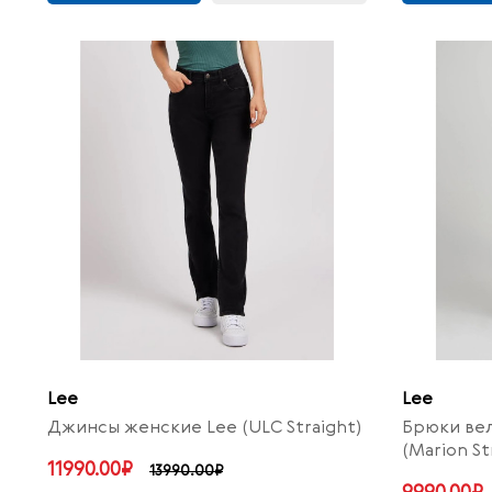
Lee
Lee
Джинсы женские Lee (ULC Straight)
Брюки ве
(Marion St
11990.00₽
13990.00₽