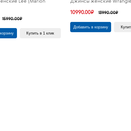
нские Lee (Marion
Джинсы женские Wrangler
10990.00₽
13990.00₽
15990.00₽
Добавить в корзину
Купит
 корзину
Купить в 1 клик