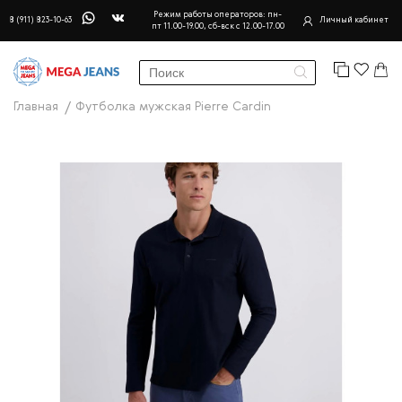
Режим работы операторов: пн-
8 (911) 823-10-63
Личный кабинет
пт 11.00-19.00, сб-вск с 12.00-17.00
Главная
Футболка мужская Pierre Cardin