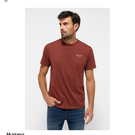
‹
›
Mustang