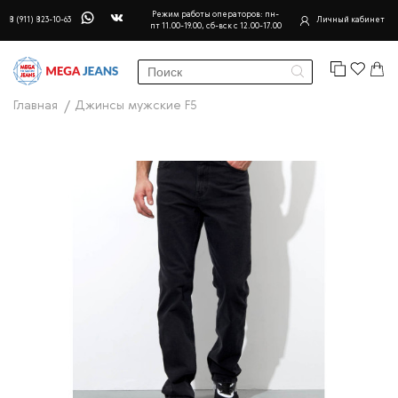
Режим работы операторов: пн-
8 (911) 823-10-63
Личный кабинет
пт 11.00-19.00, сб-вск с 12.00-17.00
Главная
Джинсы мужские F5