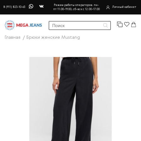
Режим работы операторов: пн-
8 (911) 823-10-63
Личный кабинет
пт 11.00-19.00, сб-вск с 12.00-17.00
Главная
Брюки женские Mustang